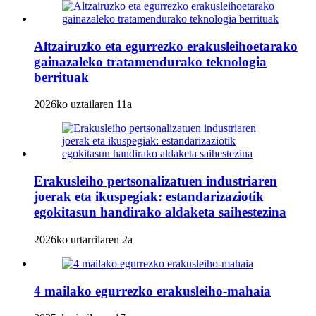
Altzairuzko eta egurrezko erakusleihoetarako
gainazaleko tratamendurako teknologia
berrituak
2026ko uztailaren 11a
Erakusleiho pertsonalizatuen industriaren
joerak eta ikuspegiak: estandarizaziotik
egokitasun handirako aldaketa saihestezina
2026ko urtarrilaren 2a
4 mailako egurrezko erakusleiho-mahaia