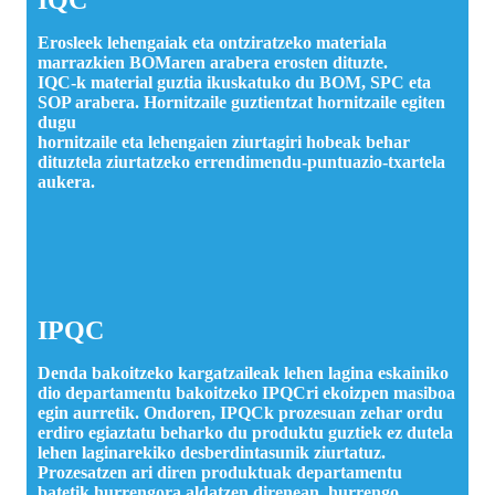
IQC
Erosleek lehengaiak eta ontziratzeko materiala
marrazkien BOMaren arabera erosten dituzte.
IQC-k material guztia ikuskatuko du BOM, SPC eta
SOP arabera. Hornitzaile guztientzat hornitzaile egiten
dugu
hornitzaile eta lehengaien ziurtagiri hobeak behar
dituztela ziurtatzeko errendimendu-puntuazio-txartela
aukera.
IPQC
Denda bakoitzeko kargatzaileak lehen lagina eskainiko
dio departamentu bakoitzeko IPQCri ekoizpen masiboa
egin aurretik. Ondoren, IPQCk prozesuan zehar ordu
erdiro egiaztatu beharko du produktu guztiek ez dutela
lehen laginarekiko desberdintasunik ziurtatuz.
Prozesatzen ari diren produktuak departamentu
batetik hurrengora aldatzen direnean, hurrengo