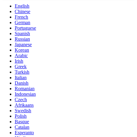
English
Chinese
French
German
Portuguese
Spanish
Russian
Japanese
Korean
Arabic
Irish
Greek
Turkish
Italian
Danish
Romanian
Indonesian
Czech
Afrikaans
Swedish
Polish
Basque
Catalan
Esperanto