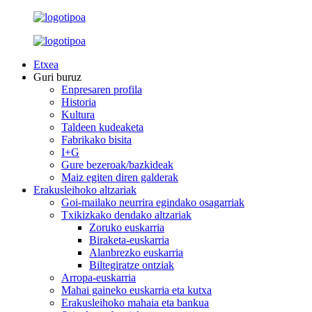
Etxea
Guri buruz
Enpresaren profila
Historia
Kultura
Taldeen kudeaketa
Fabrikako bisita
I+G
Gure bezeroak/bazkideak
Maiz egiten diren galderak
Erakusleihoko altzariak
Goi-mailako neurrira egindako osagarriak
Txikizkako dendako altzariak
Zoruko euskarria
Biraketa-euskarria
Alanbrezko euskarria
Biltegiratze ontziak
Arropa-euskarria
Mahai gaineko euskarria eta kutxa
Erakusleihoko mahaia eta bankua