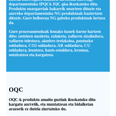
departamentuko IPQCk IQC gisa ikuskatuko ditu.
Produktu onargarriak bakarrik onartzen dituzte eta
aurreko departamentuko NG produktuak baztertzen
dituzte. Gure helburua NG gabeko produktuak lortzea
da.
Gure prozesamenduak honako hauek barne hartzen
ditu: zutoinen mozketa, zulaketa, xaflaren zizailadura,
xaflaren tolestura, alanbre-trefakzioa, puntuzko
soldadura, CO2 soldadura, AR soldadura, CU
soldadura, leuntzea, hauts-estaldura, kromoa,
ontziratzea eta kargatzea.
OQC
OQC-k produktu amaitu guztiak ikuskatuko ditu
kargatu aurretik, eta muntatzean eta bidalketan
arazorik ez dutela ziurtatuko du.