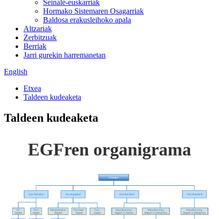
Seinale-euskarriak
Hormako Sistemaren Osagarriak
Baldosa erakusleihoko apala
Altzariak
Zerbitzuak
Berriak
Jarri gurekin harremanetan
English
Etxea
Taldeen kudeaketa
Taldeen kudeaketa
EGFren organigrama