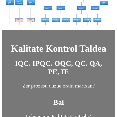
Kalitate Kontrol Taldea
IQC, IPQC, OQC, QC, QA,
PE, IE
Zer prozesu duzue orain martxan?
Bai
Lehengaien Kalitate Kontrola?