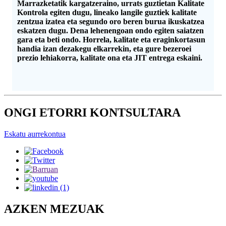
Marrazketatik kargatzeraino, urrats guztietan Kalitate
Kontrola egiten dugu, lineako langile guztiek kalitate
zentzua izatea eta segundo oro beren burua ikuskatzea
eskatzen dugu. Dena lehenengoan ondo egiten saiatzen
gara eta beti ondo. Horrela, kalitate eta eraginkortasun
handia izan dezakegu elkarrekin, eta gure bezeroei
prezio lehiakorra, kalitate ona eta JIT entrega eskaini.
ONGI ETORRI KONTSULTARA
Eskatu aurrekontua
AZKEN MEZUAK