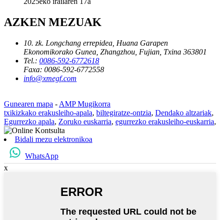
2025eko irailaren 17a
AZKEN MEZUAK
10. zk. Longchang errepidea, Huana Garapen
Ekonomikorako Gunea, Zhangzhou, Fujian, Txina 363801
Tel.:
0086-592-6772618
Faxa:
0086-592-6772558
info@xmegf.com
Gunearen mapa
-
AMP Mugikorra
txikizkako erakusleiho-apala
,
biltegiratze-ontzia
,
Dendako altzariak
,
Egurrezko apala
,
Zoruko euskarria
,
egurrezko erakusleiho-euskarria
,
Bidali mezu elektronikoa
WhatsApp
x