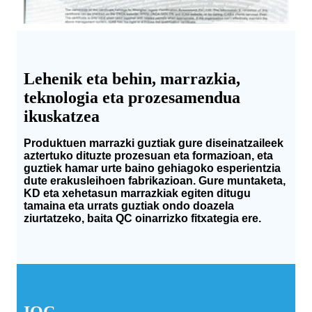
Lehenik eta behin, marrazkia,
teknologia eta prozesamendua
ikuskatzea
Produktuen marrazki guztiak gure diseinatzaileek
aztertuko dituzte prozesuan eta formazioan, eta
guztiek hamar urte baino gehiagoko esperientzia
dute erakusleihoen fabrikazioan. Gure muntaketa,
KD eta xehetasun marrazkiak egiten ditugu
tamaina eta urrats guztiak ondo doazela
ziurtatzeko, baita QC oinarrizko fitxategia ere.