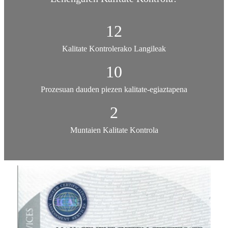
12
Kalitate Kontrolerako Langileak
10
Prozesuan dauden piezen kalitate-egiaztapena
2
Muntaien Kalitate Kontrola