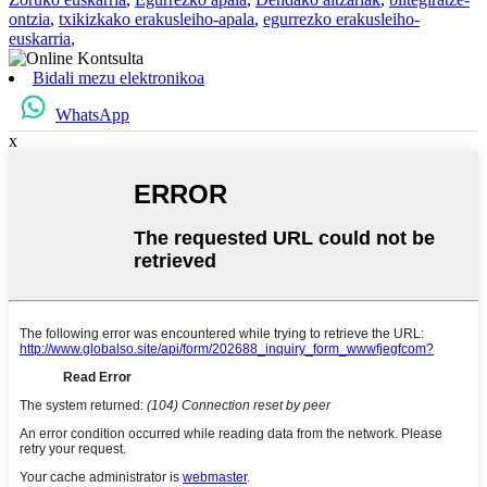
ontzia
,
txikizkako erakusleiho-apala
,
egurrezko erakusleiho-
euskarria
,
Bidali mezu elektronikoa
WhatsApp
x