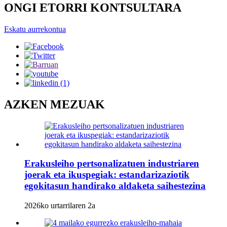
ONGI ETORRI KONTSULTARA
Eskatu aurrekontua
AZKEN MEZUAK
Erakusleiho pertsonalizatuen industriaren
joerak eta ikuspegiak: estandarizaziotik
egokitasun handirako aldaketa saihestezina
2026ko urtarrilaren 2a