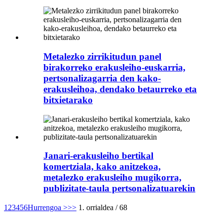
Metalezko zirrikitudun panel
birakorreko erakusleiho-euskarria,
pertsonalizagarria den kako-
erakusleihoa, dendako betaurreko eta
bitxietarako
Janari-erakusleiho bertikal
komertziala, kako anitzekoa,
metalezko erakusleiho mugikorra,
publizitate-taula pertsonalizatuarekin
1
2
3
4
5
6
Hurrengoa >
>>
1. orrialdea / 68