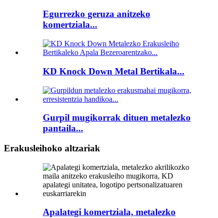
Egurrezko geruza anitzeko
komertziala...
KD Knock Down Metal Bertikala...
Gurpil mugikorrak dituen metalezko
pantaila...
Erakusleihoko altzariak
Apalategi komertziala, metalezko