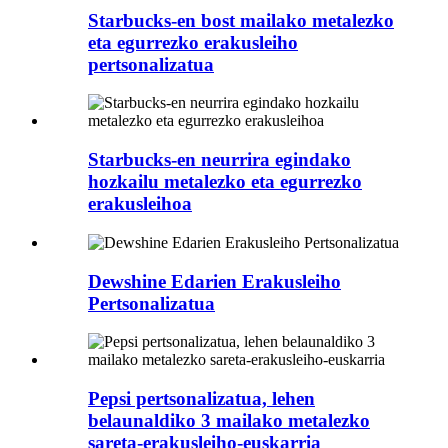
Starbucks-en bost mailako metalezko
eta egurrezko erakusleiho
pertsonalizatua
Starbucks-en neurrira egindako
hozkailu metalezko eta egurrezko
erakusleihoa
Dewshine Edarien Erakusleiho
Pertsonalizatua
Pepsi pertsonalizatua, lehen
belaunaldiko 3 mailako metalezko
sareta-erakusleiho-euskarria