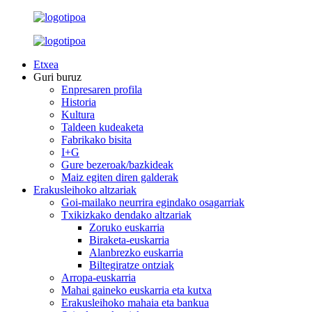
Etxea
Guri buruz
Enpresaren profila
Historia
Kultura
Taldeen kudeaketa
Fabrikako bisita
I+G
Gure bezeroak/bazkideak
Maiz egiten diren galderak
Erakusleihoko altzariak
Goi-mailako neurrira egindako osagarriak
Txikizkako dendako altzariak
Zoruko euskarria
Biraketa-euskarria
Alanbrezko euskarria
Biltegiratze ontziak
Arropa-euskarria
Mahai gaineko euskarria eta kutxa
Erakusleihoko mahaia eta bankua