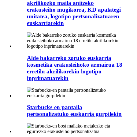
akrilikozko maila anitzeko
erakusleiho mugikorra, KD apalategi
unitatea, logotipo pertsonalizatuaren
euskarriarekin
Alde bakarreko zoruko euskarria
kosmetika erakusleihoko armairua 18
erretilu akrilikorekin logotipo
inprimatuarekin
Starbucks-en pantaila
pertsonalizatuko euskarria gurpilekin