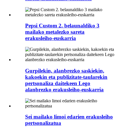
Pepsi Custom 2. belaunaldiko 3
mailako metalezko sareta
erakusleiho-euskarria
Gurpilekin, alanbrezko saskiekin,
kakoekin eta publizitate-taularekin
pertsonaliza daitekeen Lego
alanbrezko erakusleiho-euskarria
Sei mailako limoi edarien erakusleiho
pertsonalizatua