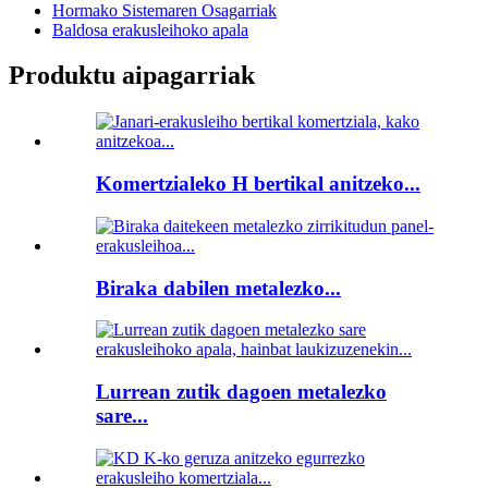
Hormako Sistemaren Osagarriak
Baldosa erakusleihoko apala
Produktu aipagarriak
Komertzialeko H bertikal anitzeko...
Biraka dabilen metalezko...
Lurrean zutik dagoen metalezko
sare...