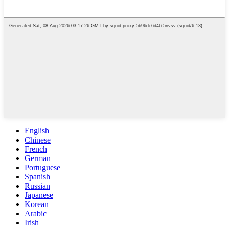
English
Chinese
French
German
Portuguese
Spanish
Russian
Japanese
Korean
Arabic
Irish