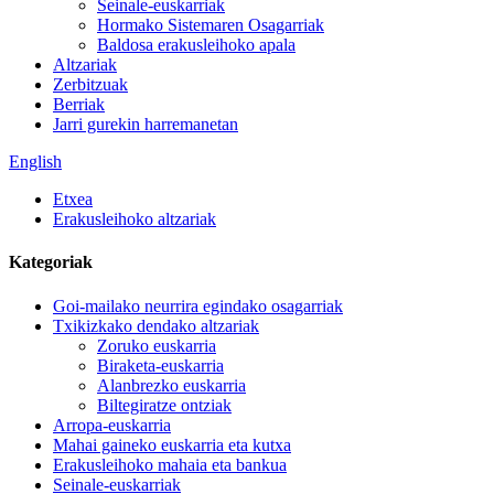
Seinale-euskarriak
Hormako Sistemaren Osagarriak
Baldosa erakusleihoko apala
Altzariak
Zerbitzuak
Berriak
Jarri gurekin harremanetan
English
Etxea
Erakusleihoko altzariak
Kategoriak
Goi-mailako neurrira egindako osagarriak
Txikizkako dendako altzariak
Zoruko euskarria
Biraketa-euskarria
Alanbrezko euskarria
Biltegiratze ontziak
Arropa-euskarria
Mahai gaineko euskarria eta kutxa
Erakusleihoko mahaia eta bankua
Seinale-euskarriak