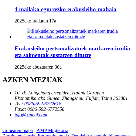
4 mailako egurrezko erakusleiho-mahaia
2025eko irailaren 17a
Erakusleiho pertsonalizatuek markaren irudia
eta salmentak sustatzen dituzte
2025eko abuztuaren 30a
AZKEN MEZUAK
10. zk. Longchang errepidea, Huana Garapen
Ekonomikorako Gunea, Zhangzhou, Fujian, Txina 363801
Tel.:
0086-592-6772618
Faxa:
0086-592-6772558
info@xmegf.com
Gunearen mapa
-
AMP Mugikorra
Zoruko euskarria
,
Egurrezko apala
,
Dendako altzariak
,
biltegiratze-